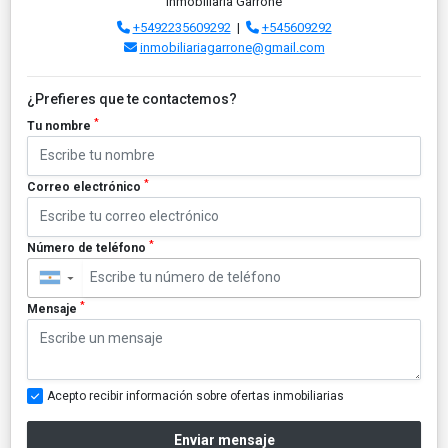
Inmobiliaria Garrone
+5492235609292
|
+545609292
inmobiliariagarrone@gmail.com
¿Prefieres que te contactemos?
*
Tu nombre
*
Correo electrónico
*
Número de teléfono
▼
*
Mensaje
Acepto recibir información sobre ofertas inmobiliarias
Enviar mensaje