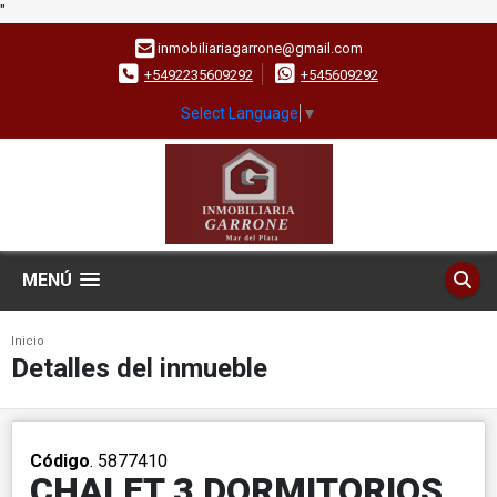
"
inmobiliariagarrone@gmail.com
+5492235609292
+545609292
Select Language
▼
MENÚ
Inicio
Detalles del inmueble
Código
. 5877410
CHALET 3 DORMITORIOS