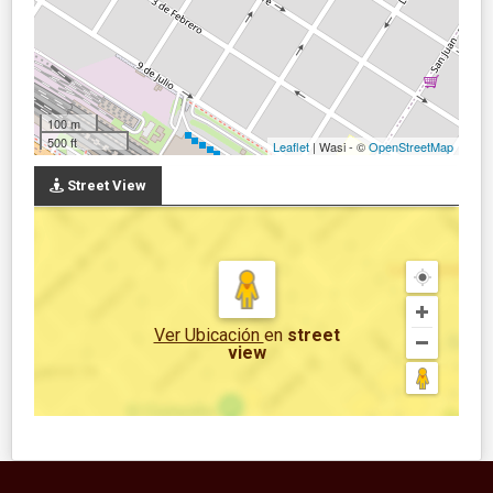
100 m
500 ft
Leaflet
| Wasi - ©
OpenStreetMap
Street View
Ver Ubicación
en
street
view