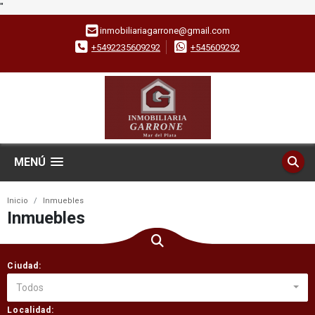
"
inmobiliariagarrone@gmail.com
+5492235609292
+545609292
MENÚ
Inicio
Inmuebles
Inmuebles
Ciudad:
Todos
Localidad: