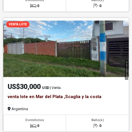
Dormitorios
Baño(s)
0
0
VENTA LOTE
US$30,000
USD
| Venta
venta lote en Mar del Plata ,Scaglia y la costa
Argentina
Dormitorios
Baño(s)
0
0