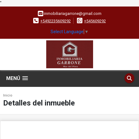
"
inmobiliariagarrone@gmail.com
+5492235609292
+545609292
Select Language
▼
MENÚ
Inicio
Detalles del inmueble